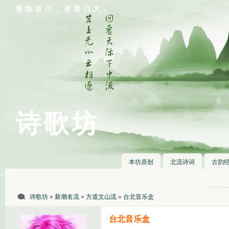
海纳百川，有容乃大。
诗歌坊
本坊原创
北流诗词
古韵
诗歌坊
»
新潮名流
»
方道文山流
»
台北音乐盒
台北音乐盒