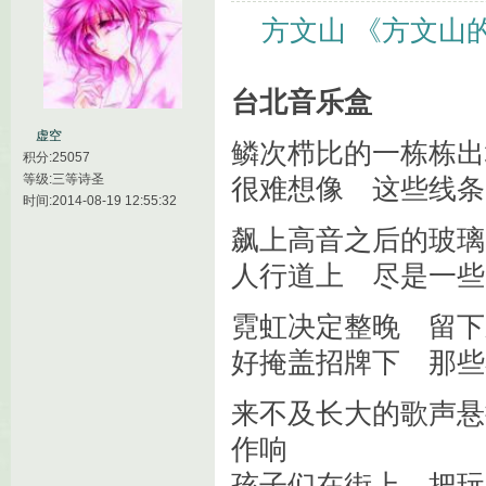
方文山
《方文山
台北音乐盒
虚空
鳞次栉比的一栋栋出
积分:25057
等级:三等诗圣
很难想像 这些线条
时间:2014-08-19 12:55:32
飙上高音之后的玻
人行道上 尽是一些
霓虹决定整晚 留下
好掩盖招牌下 那些
来不及长大的歌声悬
作响
孩子们在街上 把玩